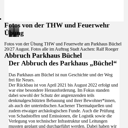
Fotos von der THW und Feuerwehr
Übung
©
©
©
©
:
:
:
:
Fotos von der Übung THW und Feuerwehr am Parkhaus Büchel
dmp/
dmp/
dmp/
dmp/
20/27 August. Fotos alle im Auftrag Stadt Aachen: Ralf Roeger
Ralf
Ralf
Ralf
Ralf
Roeger;
Roeger;
Roeger;
Roeger;
Abbruch Parkhaus Büchel
Heute,Freitag,
Heute,Freitag,
Heute,Freitag,
Heute,Freitag,
Der Abbruch des Parkhaus „Büchel“
27.08.2021
27.08.2021
27.08.2021
27.08.2021
2021-
2021-
2021-
2021-
08-
08-
08-
08-
Das Parkhaus am Büchel ist nun Geschichte und der Weg
27;
27;
27;
27;
THW
THW
THW
THW
frei für Neues.
und
und
und
und
Der Rückbau ist von April 2021 bis August 2022 erfolgt und
Feuerwehr
Feuerwehr
Feuerwehr
Feuerwehr
war eine besondere Herausforderung. Im Fokus standen
Arbeiten
Arbeiten
Arbeiten
Arbeiten
dabei sowohl der Schutz der angrenzenden teils
zusammen
zusammen
zusammen
zusammen
denkmalgeschützten Bebauung und ihrer Bewohner*innen,
am
am
am
am
Parkhaus
Parkhaus
Parkhaus
Parkhaus
als auch der unterirdischen Aachener Thermalquellen und
Büschel.Hier
Büschel.Hier
Büschel.Hier
Büschel.Hier
zudem etwaiger archäologischen Funde. Auch die Prüfung
werden
werden
werden
werden
von Schadstoffen und Emissionen, die Logistik sowie die
drei
drei
drei
drei
Verlegung von technischer Infrastruktur und Leitungen
Graffititis
Graffititis
Graffititis
Graffititis
mussten geplant und durchgeführt werden. Dabei haben wir
gesichert
gesichert
gesichert
gesichert