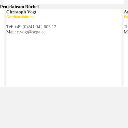
Projektteam Büchel
Christoph Vogt
An
Geschäftsführung
Pa
Tel:
+49 (0)241 942 605 12
Te
Mail:
c.vogt@sega.ac
Ma