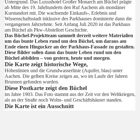
Untergrund. Das Luxushotel Großer Monarch am Büchel prägte
ab Mitte des 19. Jahrhunderts den Ruf Aachens als mondäner
Kurstandort mit. Die wachsende Einkaufs-, Erlebnis und
Wissenschaftsstadt inklusive des Parkhauses dominierte dann die
vergangenen Jahrzehnte. Seit Anfang Juli 2020 ist das Parkhaus
am Büchel als Pkw-Abstellort Geschichte.
Das Büchel-Projektteam sammelt derzeit weitere Materialien
um das bunte Leben rund um den Büchel, um daraus am
Ende einen Hingucker an der Parkhaus-Fassade zu gestalten.
Diese Bilder sollen dann das bunte Leben rund um den
Büchel abbilden – von gestern, heute und morgen
.
Die Karte zeigt historische Wege,
Höhenlinien und die Grundwasserlinie (Aquifer, blau) unter
Aachen. Die gelben Kreise zeigen an, wo im Laufe der Jahren
Brunnen gefunden wurden.
Diese Postkarte zeigt den Büchel
im Jahre 1903. Das Foto stammt aus der Zeit vor den Weltkriegen,
als an der Straße noch Wohn- und Geschäftshäuser standen.
Die Karte ist ein Ausschnitt
aus der Karte Rheinland-Westfalen aus dem Jahre 1850. Man
sieht die besondere Struktur und Lage der Karolingischen Pfalz
zum ehemals römischen Grundraster.
Diese historischen Fotos
zeigen wie es vor dem zweiten Weltkrieg am Büchel aussah.